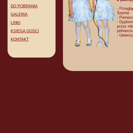
DO POBRANIA
- Przegl
Śremie
GALERIA
- Pierwsz
- Dyplom
LINKI
przez mł
pofranci
KSIĘGA GOŚCI
- Uwierzy
KONTAKT