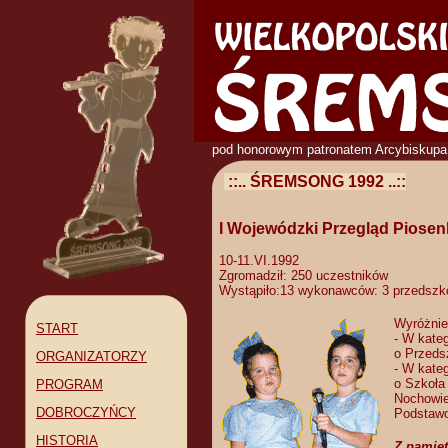
pod honorowym patronatem Arcybiskupa
::.. ŚREMSONG 1992 ..::
I Wojewódzki Przegląd Piosenk
10-11.VI.1992
Zgromadził:
250 uczestników
Wystąpiło:
13 wykonawców: 3 przedszko
Wyróżnien
START
- W kateg
o Przeds
ORGANIZATORZY
- W kate
o Szkoła
PROGRAM
Nochowie
DOBROCZYŃCY
Podstawo
HISTORIA
Z pamię