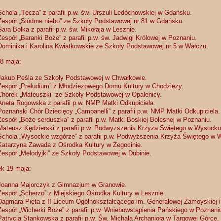
Schola „Tęcza” z parafii p.w. św. Urszuli Ledóchowskiej w Gdańsku.
Zespół „Siódme niebo” ze Szkoły Podstawowej nr 81 w Gdańsku.
Sara Bolka z parafii p.w. św. Mikołaja w Lesznie.
Zespół „Baranki Boże” z parafii p.w. św. Jadwigi Królowej w Poznaniu.
Dominika i Karolina Kwiatkowskie ze Szkoły Podstawowej nr 5 w Wałczu.
8 maja:
Jakub Peśla ze Szkoły Podstawowej w Chwałkowie.
Zespół „Preludium” z Młodzieżowego Domu Kultury w Chodzieży.
Chórek „Mateuszki” ze Szkoły Podstawowej w Opalenicy.
Aneta Rogowska z parafii p.w. NMP Matki Odkupiciela.
Poznański Chór Dziecięcy „Campanelli” z parafii p.w. NMP Matki Odkupiciela.
Zespół „Boże serduszka” z parafii p.w. Matki Boskiej Bolesnej w Poznaniu.
Mateusz Kędzierski z parafii p.w. Podwyższenia Krzyża Świętego w Wysocku
Schola „Wysockie wzgórze” z parafii p.w. Podwyższenia Krzyża Świętego w 
Katarzyna Zawada z Ośrodka Kultury w Żegocinie.
Zespół „Melodyjki” ze Szkoły Podstawowej w Dubinie.
k 19 maja:
Joanna Majorczyk z Gimnazjum w Granowie.
Zespół „Scherzo” z Miejskiego Ośrodka Kultury w Lesznie.
Dagmara Pięta z II Liceum Ogólnokształcącego im. Generałowej Zamoyskiej 
Zespół „Wicherki Boże” z parafii p.w. Wniebowstąpienia Pańskiego w Poznani
Patrycja Stankowska z parafii p.w. Św. Michała Archanioła w Targowej Górce.