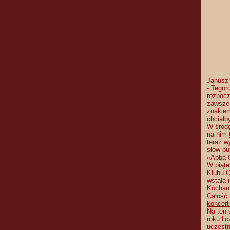
Janusz
- Tegor
rozpocz
zawsze 
znakiem
chciałb
W środę
na nim
teraz w
słów pu
«Abba 
W piąte
Klubu O
wstała 
Kochamy
Całość 
koncert
Na ten 
roku li
uczestn