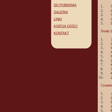
DO POBRANIA
GALERIA
LINKI
KSIĘGA GOŚCI
Środa 1
KONTAKT
Czwarte