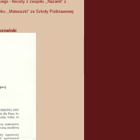
go - flecisty z zespołu ,,Nazaret” z
hórku ,,Mateuszki” ze Szkoły Podstawowej
oznański