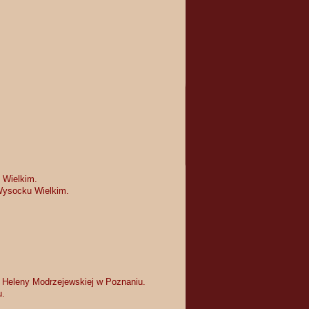
 Wielkim.
Wysocku Wielkim.
i Heleny Modrzejewskiej w Poznaniu.
u.