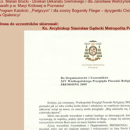
Ks. Marian Brucki - Dziekan Dekanatu Śremskiego / dla Jarosława Wietrzyńskie
parafii p.w. Maryi Królowej w Poznaniu/
Program Katolicki ,,Pielgrzym” / dla siostry Bogumiły Flieger – dyrygentki C
w Opalenicy/
słowa do uczestników skierowali:
Ks. Arcybiskup Stanisław Gądecki Metropolita P