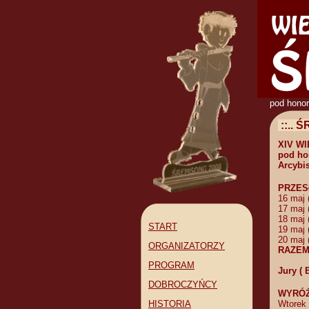
pod hono
::.. 
XIV WI
pod ho
Arcybi
PRZES
16 maj 
17 maj 
18 maj 
START
19 maj 
20 maj 
ORGANIZATORZY
RAZEM 
PROGRAM
Jury (
DOBROCZYŃCY
WYRÓŻ
HISTORIA
Wtorek 