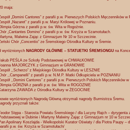
20 maja:
Zespół „Domini Cantores” z parafii p.w. Pierwszych Polskich Męczenników w 
Zespół „Nazaret” z parafii p.w. Maryi Królowej w Poznaniu.
Olimpia Górzna z parafii p.w. św. Wita w Rogoźnie.
Chór „Cantantes Domino” z parafii p.w. św. Krzyża w Szamotułach.
Martyna, Malwina Zając z Gimnazjum Nr 10 w Szczecinie.
Żeński Chór „Concentio” ze Śremskiego Ośrodka Kultury w Śremie.
d wyróżnionych
NAGRODY GŁÓWNE – STATUETKI ŚREMSONGU
na Konce
Jakub PEŚLA ze Szkoły Podstawowej w CHWAŁKOWIE
Joanna MAJORCZYK z Gimnazjum w GRANOWIE
Zespół ,,Scherzo” z Miejskiego Ośrodka Kultury w LESZNIE
Chór ,,Campanelli” z parafii p.w. N.M.P. Matki Odkupiciela w POZNANIU
Zespół ,,Domini Cantores” z parafii p.w. Pierwszych Polskich Męczenników
Olimpia GÓRZNA z parafii p.w. św. Wita w ROGOZNIE
Katarzyna ZAWADA z Ośrodka Kultury w ŻEGOCINIE
owie wyróżnionych Nagrodą Główną otrzymali nagrody Burmistrza Śremu.
agrody przyznali także:
Teodor Stępa - Starosta Powiatu Śremskiego / dla Lucyny Rajch – dyrygenta z
Podstawowej w Dubinie i Martyny Malwiny Zając z Gimnazjum nr 10 w Szczec
Pan Apolinary Koszlajda - Wielkopolski Kurator Oświaty / dla Piotra Paupy – 
parafii p.w. św. Krzyża w Szamotułach/