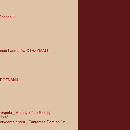
Poznaniu.
rcie Laureatów OTRZYMALI:
 w POZNANIU
espołu ,,Melodyjki” ze Szkoły
inie/
dyrygenta chóru ,,Cantantes Domino ” z