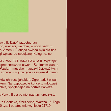
wła II. Dzień przesłuchań
no, wieczór, we dnie, w nocy bądź mi
o. Amen.» Płonąca świeca była dla nas
ł wpisać do specjalnej Księgi to, co
 SONG PAMIĘCI JANA PAWŁA II. Wystąpił
aprezentowano utwór: ,,Szukałem was, a
 Pawła II muzykę i nauczył śpiewać tych
chwycili się za ręce i zaśpiewali hymn
łów chrześcijańskich. Zgromadził w sali
połem. Na rozpoczęcie koncertu młodzież
łała, spoglądając na portret Papieża:
 Pawła II , a po niej nastąpił
uroczysty
n. z Gdańska, Szczecina, Wałcza.../. Tego
tys. i ostatecznie wyniosła 21719