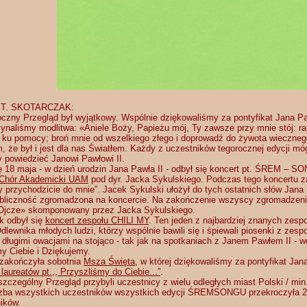
 T. SKOTARCZAK:
oczny Przegląd był wyjątkowy. Wspólnie dziękowaliśmy za pontyfikat Jana Pa
ynaliśmy modlitwa: «Aniele Boży, Papieżu mój, Ty zawsze przy mnie stój: ra
ku pomocy; broń mnie od wszelkiego złego i doprowadź do żywota wieczneg
, że był i jest dla nas Światłem. Każdy z uczestników tegorocznej edycji móg
y powiedzieć Janowi Pawłowi II.
 18 maja - w dzień urodzin Jana Pawła II - odbył się koncert pt. ŚREM –
Chór Akademicki UAM
pod dyr. Jacka Sykulskiego. Podczas tego koncertu z
y przychodzicie do mnie”. Jacek Sykulski ułożył do tych ostatnich słów Jana
bliczność zgromadzona na koncercie. Na zakończenie wszyscy zgromadzeni s
Ojcze» skomponowany przez Jacka Sykulskiego.
k odbył się
koncert zespołu CHILI MY
. Ten jeden z najbardziej znanych zespo
dlewnika młodych ludzi, którzy wspólnie bawili się i śpiewali piosenki z zes
i długimi owacjami na stojąco - tak jak na spotkaniach z Janem Pawłem II - wo
 Ciebie i Dziękujemy.
zakończyła sobotnia
Msza Święta
, w której dziękowaliśmy za pontyfikat Jana
 laureatów pt.,, Przyszliśmy do Ciebie...”
.
szczególny Przegląd przybyli uczestnicy z wielu odległych miast Polski / mi
czba wszystkich uczestników wszystkich edycji ŚREMSONGU przekroczyła 20 
ików.