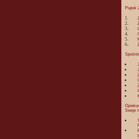
Piątek 
Spośró
Opiekun
Swoje n