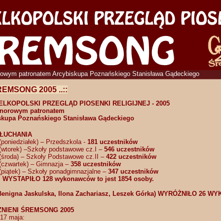
rowym patronatem Arcybiskupa Poznańskiego Stanisława Gądeckiego
ŚREMSONG 2005 ..::
ELKOPOLSKI PRZEGLĄD PIOSENKI RELIGIJNEJ - 2005
norowym patronatem
skupa Poznańskiego Stanisława Gądeckiego
ŁUCHANIA
(poniedziałek) – Przedszkola -
181 uczestników
(wtorek) –Szkoły podstawowe cz.I –
546 uczestników
(środa) – Szkoły Podstawowe cz.II –
422 uczestników
(czwartek) – Gimnazja –
358 uczestników
(piątek) – Szkoły ponadgimnazjalne –
347 uczestników
WYSTAPIŁO 128 wykonawców to jest 1854 osoby.
 Benigna Jaskulska, Ilona Zachariasz, Leszek Górka) WYRÓŻNIŁO 26 
NIENI ŚREMSONG 2005
17 maja: